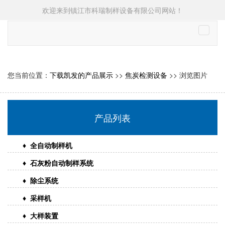
欢迎来到镇江市科瑞制样设备有限公司网站！
切
换
导
航
您当前位置：
下载凯发的产品展示
>>
焦炭检测设备
>> 浏览图片
产品列表
♦ 全自动制样机
♦ 石灰粉自动制样系统
♦ 除尘系统
♦ 采样机
♦ 大样装置